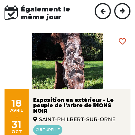
Également le
même jour
Exposition en extérieur - Le
18
peuple de l'arbre de RIONS
AVRIL
NOIR
-
SAINT-PHILBERT-SUR-ORNE
31
CULTURELLE
OCT