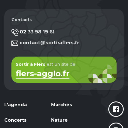
Contacts
02 33 98 19 61
contact@sortiraflers.fr
Sortir à Flers
est un site de
flers-agglo.fr
L’agenda
Marchés
Concerts
Nature