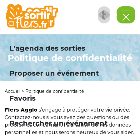
Panneau de gestion des cookies
L’agenda des sorties
Politique de confidentialité
Proposer un événement
Accueil
>
Politique de confidentialité
Favoris
Flers Agglo
s’engage à protéger votre vie privée.
Contactez-nous si vous avez des questions ou des
Rechercher un événement
problèmes concernant l’utilisation de vos données
personnelles et nous serons heureux de vous aider.