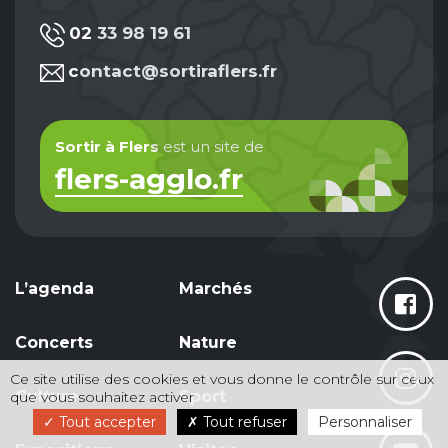
02 33 98 19 61
contact@sortiraflers.fr
Sortir à Flers
est un site de
flers-agglo.fr
L’agenda
Marchés
Concerts
Nature
Ce site utilise des cookies et vous donne le contrôle sur ceux
X
Culture
Sport
que vous souhaitez activer
Tout accepter
Tout refuser
Personnaliser