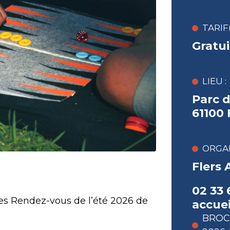
TARIF(
Gratui
LIEU :
Parc d
61100
ORGAN
Flers 
02 33 
es Rendez-vous de l’été 2026 de
accuei
BROC