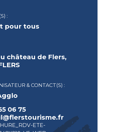
S) :
t pour tous
u château de Flers,
 FLERS
ISATEUR & CONTACT(S) :
Agglo
65 06 75
l@flerstourisme.fr
HURE_RDV-ETE-