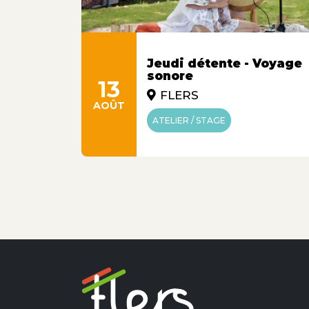
 :
Jeudi détente - Voyage
ion en
sonore
13
FLERS
AOÛT
ATELIER / STAGE