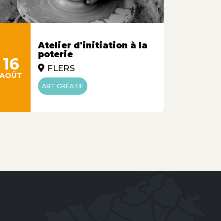
Atelier d'initiation à la
poterie
16
19
FLERS
AOÛT
AOÛT
ART CRÉATIF