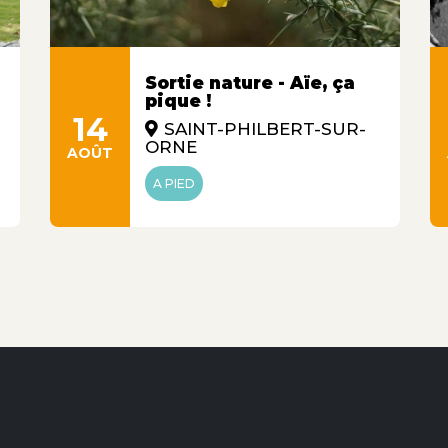
Sortie nature - Aïe, ça
pique !
14
SAINT-PHILBERT-SUR-
ORNE
AOÛT
A PIED