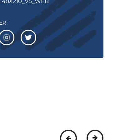
_148X210_V5_WEB
R :