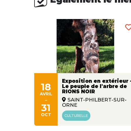
Exposition en extérieur 
18
Le peuple de l'arbre de
ans
RIONS NOIR
s"
AVRIL
-
SAINT-PHILBERT-SUR-
31
ORNE
OCT
CULTURELLE