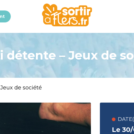
nt
i détente – Jeux de so
 Jeux de société
DATE(S
Le 30/