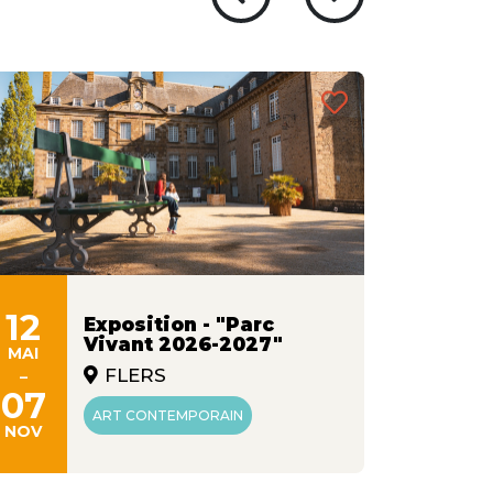
12
09
Exposition - "Parc
Vivant 2026-2027"
MAI
JUIN
-
-
FLERS
07
26
ART CONTEMPORAIN
NOV
AOÛT