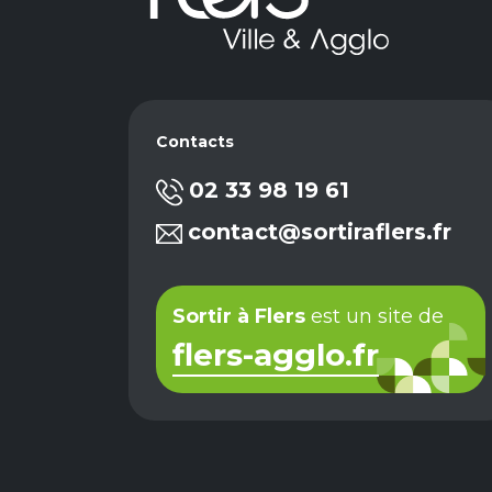
Contacts
02 33 98 19 61
contact@sortiraflers.fr
Sortir à Flers
est un site de
flers-agglo.fr