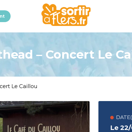
nt
head – Concert Le Ca
ert Le Caillou
DATE(S
Le 22