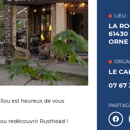
LIEU :
LA RO
61430
ORNE
ORGAN
LE CA
07 67 
llou est heureux de vous
PARTAGE
r ou redécouvrir Rusthead !