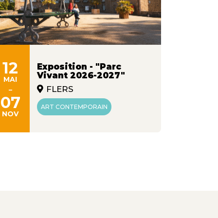
12
09
Exposition - "Parc
Vivant 2026-2027"
MAI
JUIN
-
-
FLERS
07
26
ART CONTEMPORAIN
NOV
AOÛT