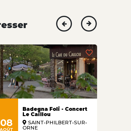
resser
Badegna Foli - Concert
Le Caillou
08
09
SAINT-PHILBERT-SUR-
ORNE
AOÛT
AOÛT