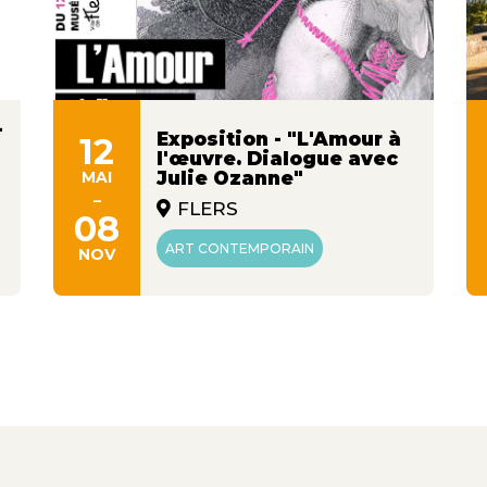
-
Exposition - "L'Amour à
12
l'œuvre. Dialogue avec
MAI
Julie Ozanne"
-
FLERS
08
ART CONTEMPORAIN
NOV