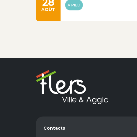
28
A PIED
AOÛT
Contacts