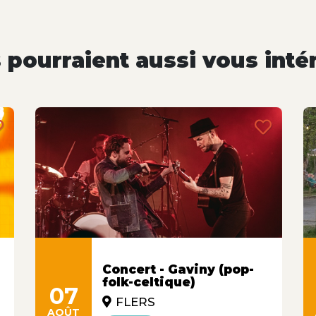
pourraient aussi vous inté
Concert - Gaviny (pop-
folk-celtique)
07
FLERS
AOÛT