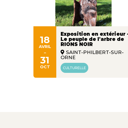
Exposition en extérieur 
18
Le peuple de l'arbre de
ans
RIONS NOIR
s"
AVRIL
-
SAINT-PHILBERT-SUR-
31
ORNE
OCT
CULTURELLE