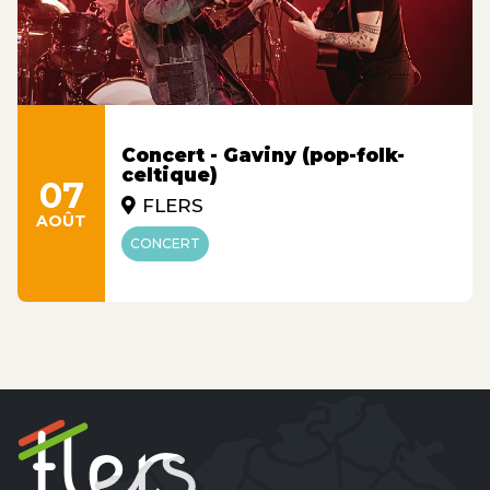
Concert - Gaviny (pop-folk-
celtique)
07
FLERS
AOÛT
CONCERT