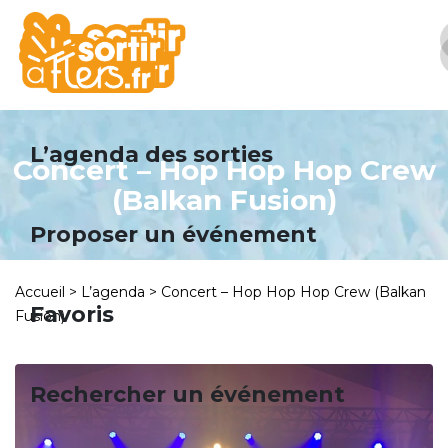
Panneau de gestion des cookies
L’agenda des sorties
Concert – Hop Hop Hop Crew
(Balkan Fusion)
Proposer un événement
Accueil
>
L’agenda
>
Concert – Hop Hop Hop Crew (Balkan
Favoris
Fusion)
Rechercher un événement