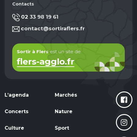
Contacts
02 33 98 19 61
contact@sortiraflers.fr
Sortir à Flers
est un site de
flers-agglo.fr
L’agenda
Marchés
Concerts
Nature
Culture
Sport