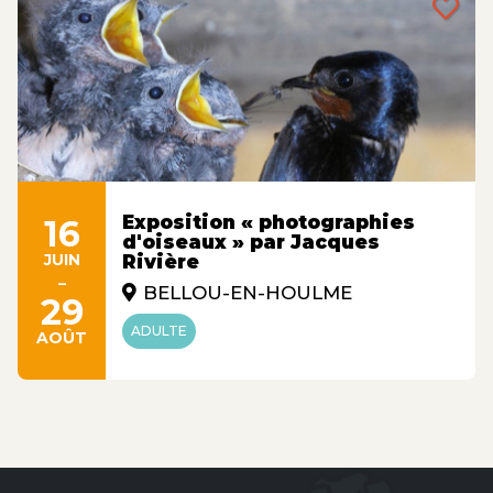
Exposition « photographies
16
d'oiseaux » par Jacques
JUIN
Rivière
-
BELLOU-EN-HOULME
29
ADULTE
AOÛT