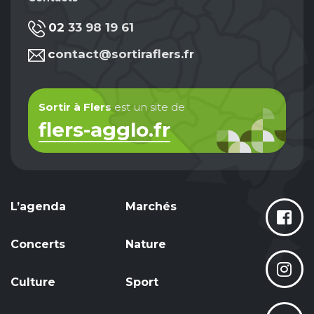
02 33 98 19 61
contact@sortiraflers.fr
Sortir à Flers
est un site de
flers-agglo.fr
L’agenda
Marchés
Concerts
Nature
Culture
Sport