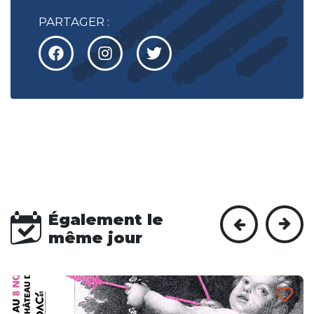
PARTAGER :
Également le
même jour