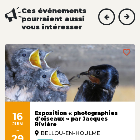
Ces événements
pourraient aussi
vous intéresser
Exposition « photographies
16
d'oiseaux » par Jacques
JUIN
Rivière
-
BELLOU-EN-HOULME
29