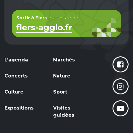
Sortir à Flers
est un site de
flers-agglo.fr
L’agenda
Marchés
Concerts
Nature
Culture
Sport
Expositions
Visites
guidées