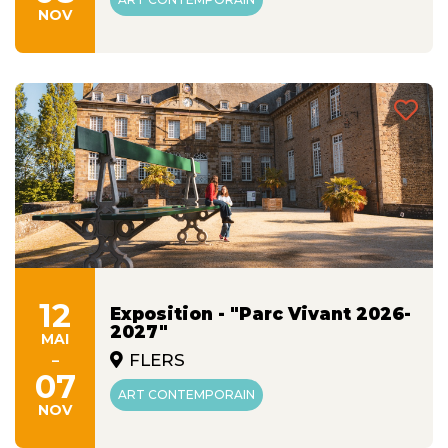
NOV
12
Exposition - "Parc Vivant 2026-
2027"
MAI
-
FLERS
07
ART CONTEMPORAIN
NOV