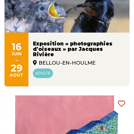
Exposition « photographies
16
d'oiseaux » par Jacques
JUIN
Rivière
-
BELLOU-EN-HOULME
29
ADULTE
AOÛT