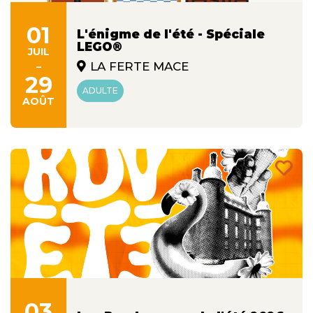
01
L'énigme de l'été - Spéciale
LEGO®
JUIL
-
LA FERTE MACE
29
ADULTE
AOÛT
03