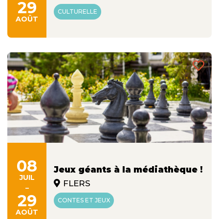
29
CULTURELLE
AOÛT
08
Jeux géants à la médiathèque !
JUIL
FLERS
-
29
CONTES ET JEUX
AOÛT