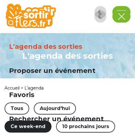
Panneau de gestion des cookies
L’agenda des sorties
L'agenda des sorties
Proposer un événement
Accueil
>
L’agenda
Favoris
Tous
Aujourd'hui
Rechercher un événement
Ce week-end
10 prochains jours