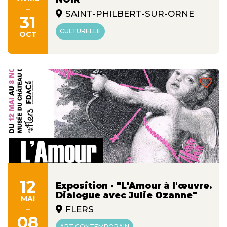
-
SAINT-PHILBERT-SUR-ORNE
31
CULTURELLE
OCT
12
Exposition - "L'Amour à l'œuvre.
Dialogue avec Julie Ozanne"
MAI
-
FLERS
08
ART CONTEMPORAIN