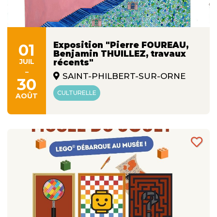
Exposition "Pierre FOUREAU,
01
Benjamin THUILLEZ, travaux
JUIL
récents"
-
SAINT-PHILBERT-SUR-ORNE
30
CULTURELLE
AOÛT