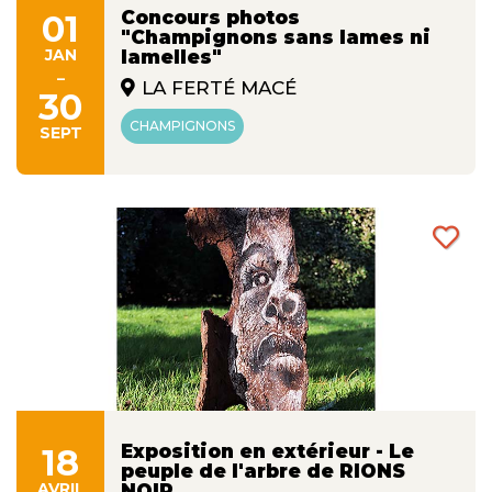
Concours photos
01
"Champignons sans lames ni
JAN
lamelles"
-
LA FERTÉ MACÉ
30
CHAMPIGNONS
SEPT
Exposition en extérieur - Le
18
peuple de l'arbre de RIONS
AVRIL
NOIR