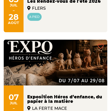
Les Rendez-vous de l'été 2026
JUIL
FLERS
-
28
A PIED
AOÛT
07
Exposition Héros d’enfance, du
papier à la matière
JUIL
-
LA FERTE MACE