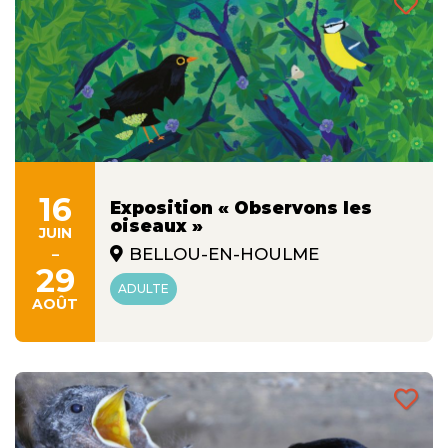
16
Exposition « Observons les
oiseaux »
JUIN
-
BELLOU-EN-HOULME
29
ADULTE
AOÛT