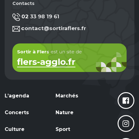
Contacts
02 33 98 19 61
contact@sortiraflers.fr
Sortir à Flers
est un site de
flers-agglo.fr
L’agenda
Marchés
Concerts
Nature
Culture
Sport