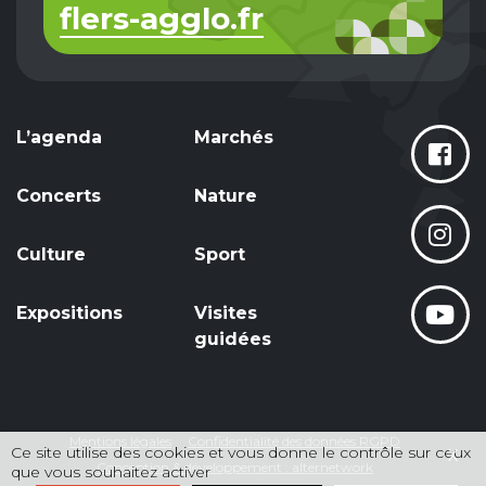
flers-agglo.fr
L’agenda
Marchés
Concerts
Nature
Culture
Sport
Expositions
Visites
guidées
Mentions légales
Confidentialité des données RGPD
Ce site utilise des cookies et vous donne le contrôle sur ceux
X
Conception & développement : alternetwork
que vous souhaitez activer