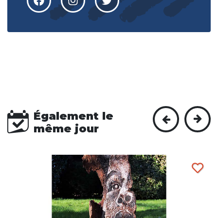
Également le
même jour