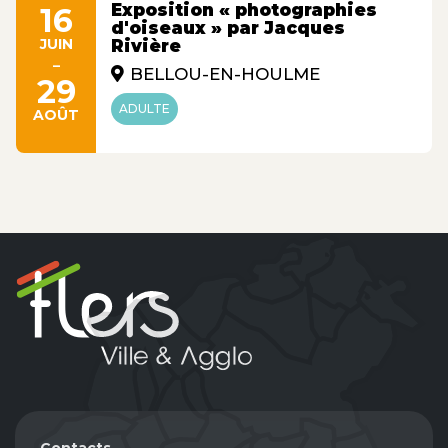
Exposition « photographies
16
d'oiseaux » par Jacques
JUIN
Rivière
-
BELLOU-EN-HOULME
29
ADULTE
AOÛT