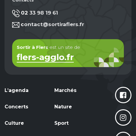
Contacts
02 33 98 19 61
contact@sortiraflers.fr
Sortir à Flers
est un site de
flers-agglo.fr
L’agenda
Marchés
Concerts
Nature
Culture
Sport