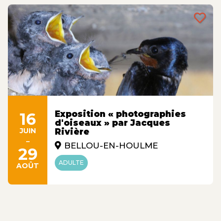
Exposition « photographies
16
d'oiseaux » par Jacques
JUIN
Rivière
-
BELLOU-EN-HOULME
29
ADULTE
AOÛT