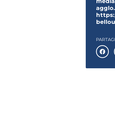
media
agglo.
https
bello
PARTAGE