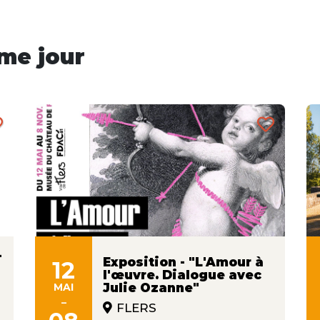
me jour
-
Exposition - "L'Amour à
12
l'œuvre. Dialogue avec
MAI
Julie Ozanne"
-
FLERS