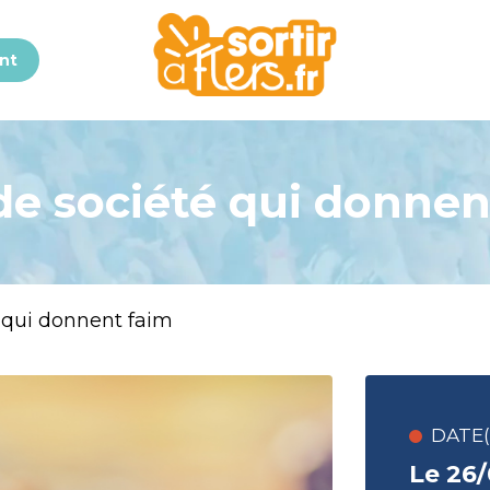
nt
de société qui donnen
 qui donnent faim
DATE(S
Le 26