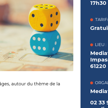
17h30
TARIF(
Gratui
LIEU :
Media
Impas
61220
ORGAN
 âges, autour du thème de la
Media
02 33 