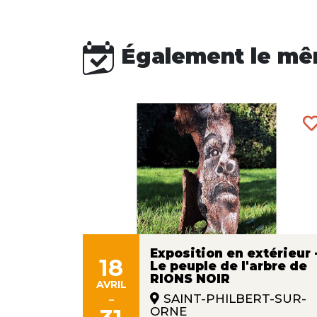
Également le mê
Exposition en extérieur 
18
Le peuple de l'arbre de
ans
RIONS NOIR
s"
AVRIL
-
SAINT-PHILBERT-SUR-
ORNE