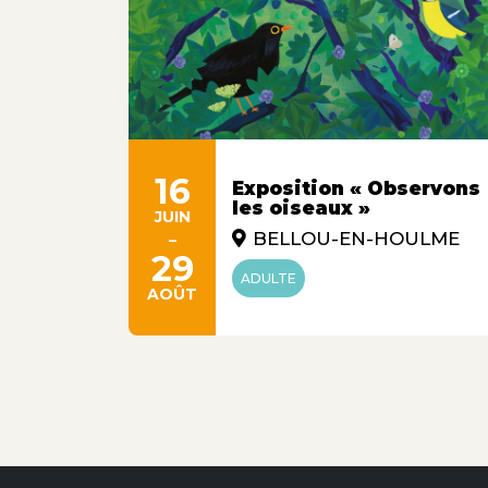
s Fours
16
Exposition « Observons
e à
les oiseaux »
JUIN
-
BELLOU-EN-HOULME
29
ADULTE
AOÛT