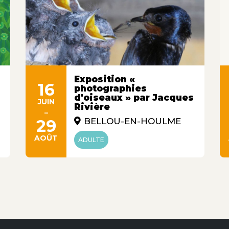
Exposition «
16
photographies
d'oiseaux » par Jacques
JUIN
Rivière
-
29
BELLOU-EN-HOULME
AOÛT
ADULTE