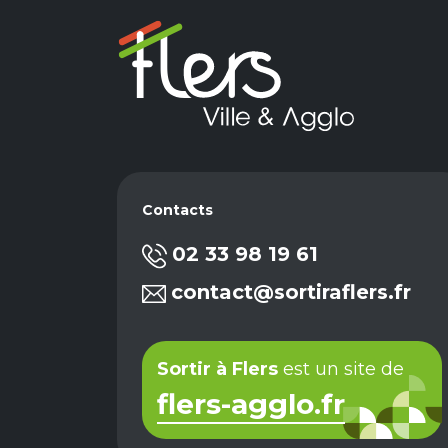
Contacts
02 33 98 19 61
contact@sortiraflers.fr
Sortir à Flers
est un site de
flers-agglo.fr