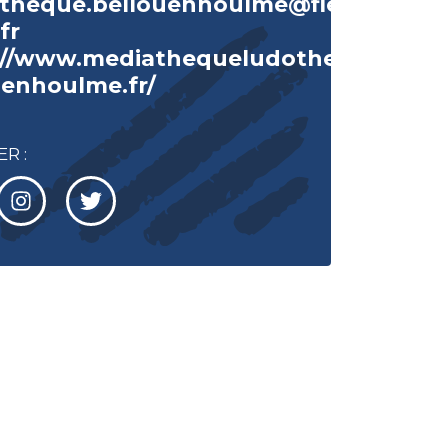
theque.bellouenhoulme@flers-
fr
://www.mediathequeludotheque-
uenhoulme.fr/
R :