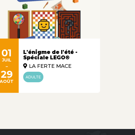
01
L'énigme de l'été -
Spéciale LEGO®
JUIL
07
-
LA FERTE MACE
AOÛT
29
ADULTE
AOÛT