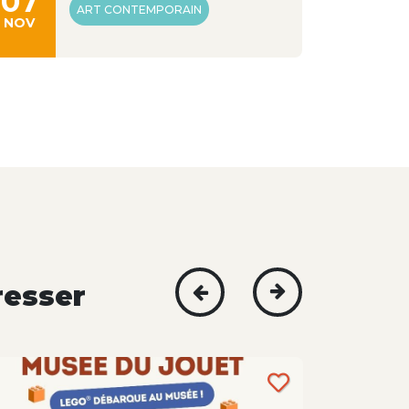
07
26
ART CONTEMPORAIN
NOV
AOÛT
resser