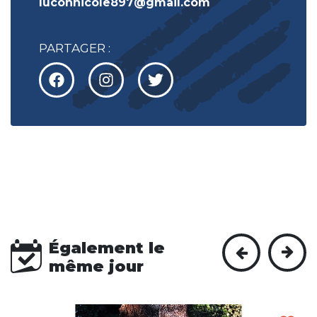
luconnicole897@gmail.com
PARTAGER :
Également le
même jour