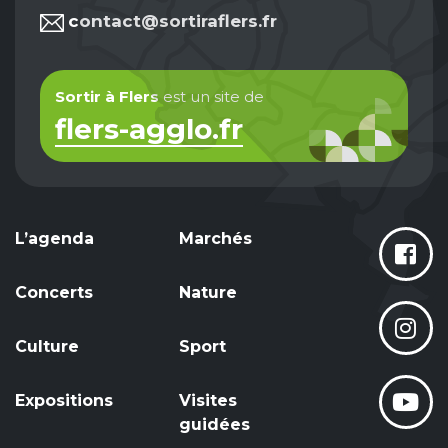
contact@sortiraflers.fr
Sortir à Flers
est un site de
flers-agglo.fr
L’agenda
Marchés
Concerts
Nature
Culture
Sport
Expositions
Visites
guidées