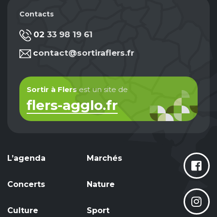
Contacts
02 33 98 19 61
contact@sortiraflers.fr
Sortir à Flers
est un site de
flers-agglo.fr
L’agenda
Marchés
Concerts
Nature
Culture
Sport