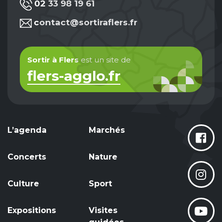
02 33 98 19 61
contact@sortiraflers.fr
Sortir à Flers
est un site de
flers-agglo.fr
L’agenda
Marchés
Concerts
Nature
Culture
Sport
Expositions
Visites