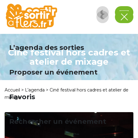
Panneau de gestion des cookies
L’agenda des sorties
Ciné festival hors cadres et
atelier de mixage
Proposer un événement
Accueil
>
L’agenda
>
Ciné festival hors cadres et atelier de
Favoris
mixage
Rechercher un événement