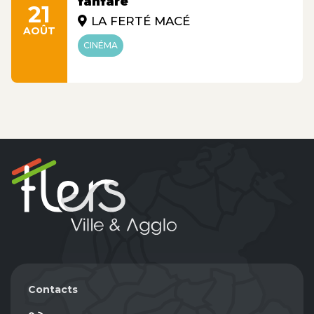
fanfare"
21
LA FERTÉ MACÉ
AOÛT
CINÉMA
Contacts