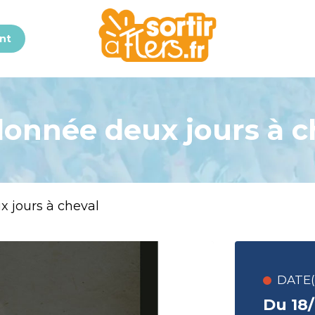
nt
onnée deux jours à c
 jours à cheval
DATE(S
Du 18