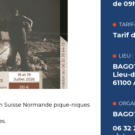
de 09
TARIF(
Tarif 
LIEU :
BAGOT
Lieu-d
61100
ORGAN
en Suisse Normande pique-niques
BAGO
es.
06 32 