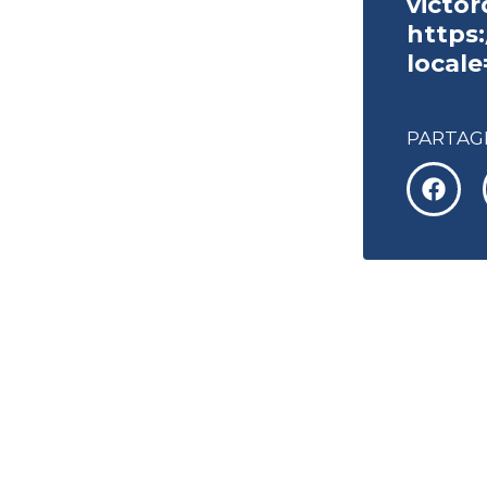
victo
https
locale
PARTAGE