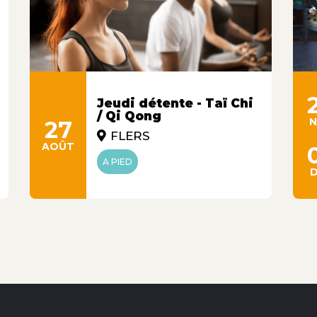
Jeudi détente - Taï Chi
/ Qi Qong
27
FLERS
AOÛT
A PIED