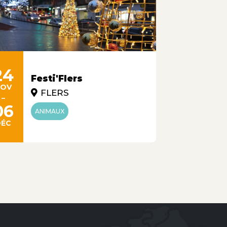
24
Festi'Flers
NOV
FLERS
-
06
ANIMAUX
DÉC