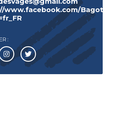
rdesvages@gmail.com
://www.facebook.com/BagotsRanch/?
=fr_FR
R :