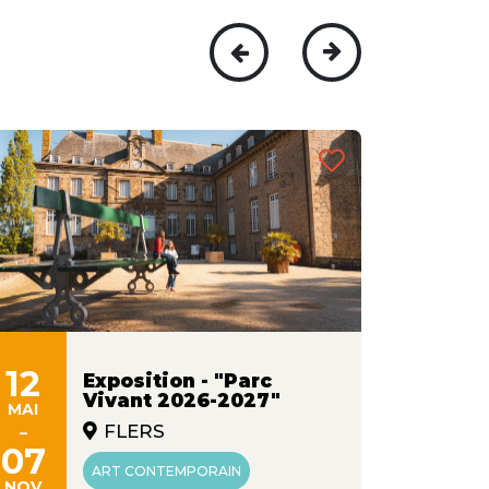
12
09
Exposition - "Parc
Vivant 2026-2027"
MAI
JUIN
-
-
FLERS
07
26
ART CONTEMPORAIN
NOV
AOÛT