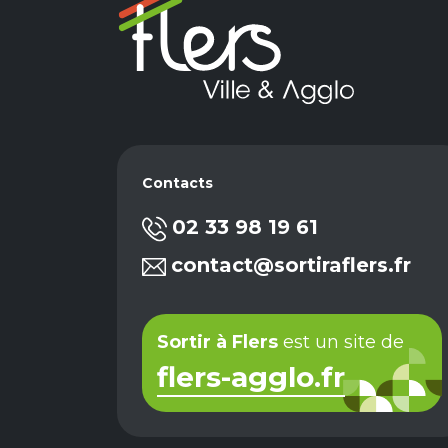
Contacts
02 33 98 19 61
contact@sortiraflers.fr
Sortir à Flers
est un site de
flers-agglo.fr