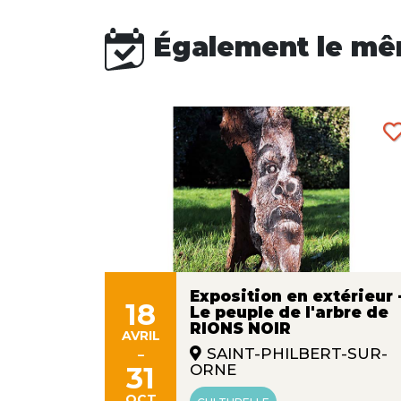
Également le mê
Exposition en extérieur 
18
Le peuple de l'arbre de
ans
RIONS NOIR
s"
AVRIL
-
SAINT-PHILBERT-SUR-
31
ORNE
OCT