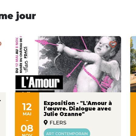
me jour
-
Exposition - "L'Amour à
12
l'œuvre. Dialogue avec
MAI
Julie Ozanne"
-
FLERS
08
ART CONTEMPORAIN
NOV