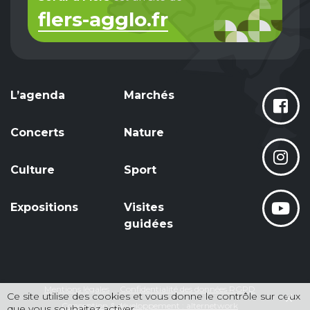
flers-agglo.fr
L’agenda
Marchés
Concerts
Nature
Culture
Sport
Expositions
Visites
guidées
Mentions légales
Confidentialité des données RGPD
Ce site utilise des cookies et vous donne le contrôle sur ceux
X
Conception & développement : alternetwork
que vous souhaitez activer