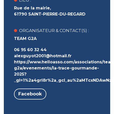
LIEU :
Rue de la mairie,
61790 SAINT-PIERRE-DU-REGARD
ORGANISATEUR & CONTACT(S) :
TEAM G2A
06 95 60 32 44
alexguyot2001@hotmail.fr
https://www.helloasso.com/associations/tea
g2a/evenements/la-trace-gourmande-
2025?
_gl=1%2a4grl8r%2a_gcl_au%2aMTcxNDAwN
Facebook