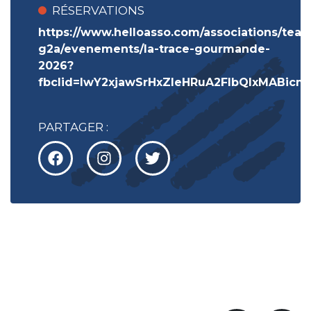
RÉSERVATIONS
https://www.helloasso.com/associations/tea
g2a/evenements/la-trace-gourmande-
2026?
fbclid=IwY2xjawSrHxZleHRuA2FlbQIxMAB
PARTAGER :