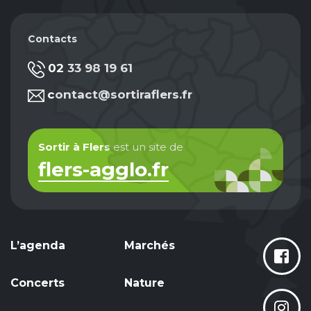
Contacts
02 33 98 19 61
contact@sortiraflers.fr
Sortir à Flers
est un site de
flers-agglo.fr
L’agenda
Marchés
Concerts
Nature