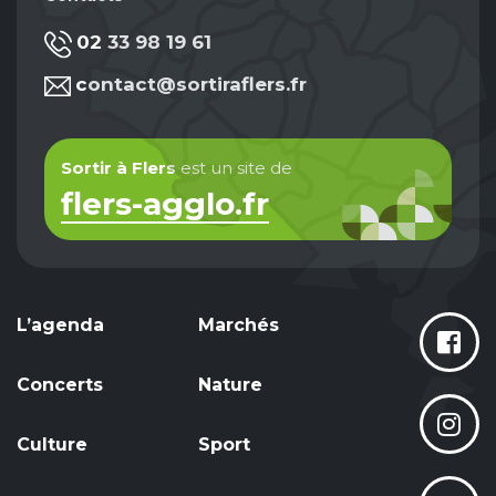
02 33 98 19 61
contact@sortiraflers.fr
Sortir à Flers
est un site de
flers-agglo.fr
L’agenda
Marchés
Concerts
Nature
Culture
Sport