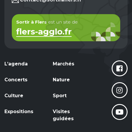
Sortir à Flers
est un site de
flers-agglo.fr
L’agenda
Marchés
Concerts
Nature
Culture
Sport
Expositions
Visites
guidées