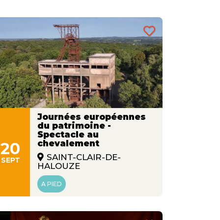
Journées européennes
du patrimoine -
Spectacle au
chevalement
20
SAINT-CLAIR-DE-
SEPT
HALOUZE
A PIED