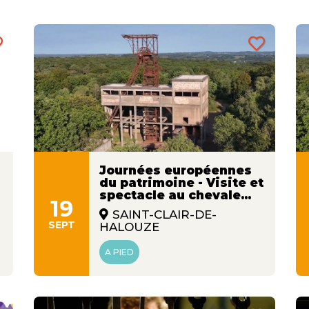
Journées européennes
du patrimoine - Visite et
spectacle au chevale...
19
SAINT-CLAIR-DE-
SEPT
HALOUZE
A PIED