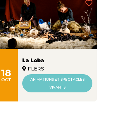
La Loba
FLERS
18
OCT
ANIMATIONS ET SPECTACLES
VIVANTS