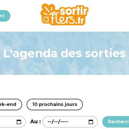
nt
L'agenda des sorties
ek-end
10 prochains jours
Au :
Recherc