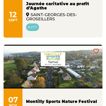
Journée caritative au profit
d’Agathe
12
SAINT-GEORGES-DES-
GROSEILLERS
SEPT
A VTT
07
Montilly Sports Nature Festival
NOV