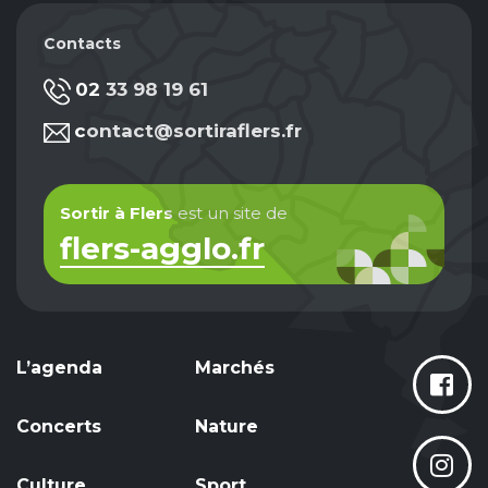
Contacts
02 33 98 19 61
contact@sortiraflers.fr
Sortir à Flers
est un site de
flers-agglo.fr
L’agenda
Marchés
Concerts
Nature
Culture
Sport