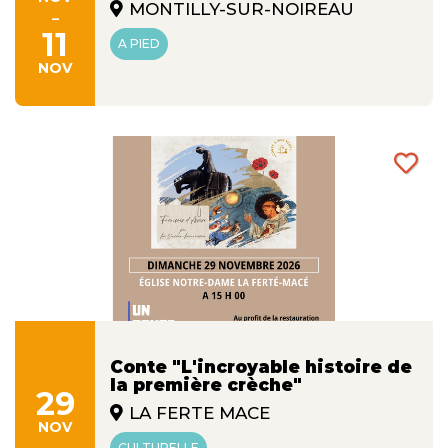
MONTILLY-SUR-NOIREAU
-
11
A PIED
NOV
Conte "L'incroyable histoire de
la première crèche"
29
LA FERTE MACE
NOV
CULTURELLE