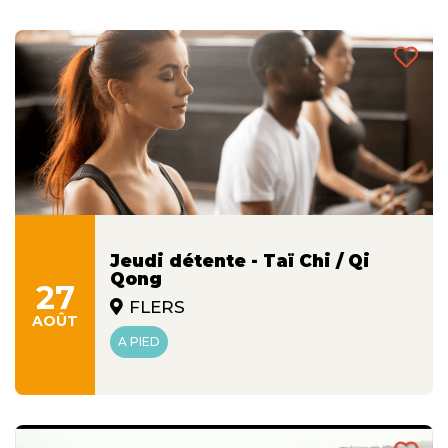
Jeudi détente - Taï Chi / Qi
Qong
27
FLERS
AOÛT
A PIED