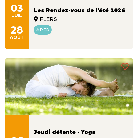
03
Les Rendez-vous de l'été 2026
JUIL
FLERS
-
28
A PIED
AOÛT
Jeudi détente - Yoga