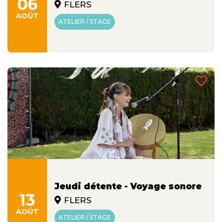
06
FLERS
AOÛT
ATELIER / STAGE
Jeudi détente - Voyage sonore
13
FLERS
AOÛT
ATELIER / STAGE