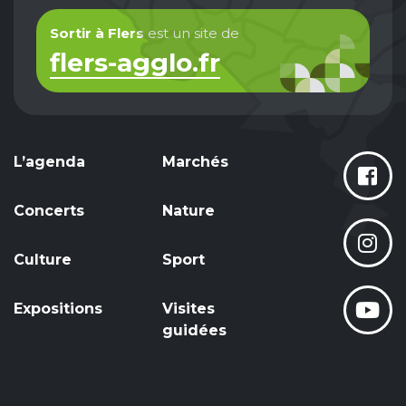
Sortir à Flers
est un site de
flers-agglo.fr
L’agenda
Marchés
Concerts
Nature
Culture
Sport
Expositions
Visites
guidées