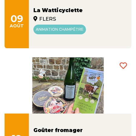
La Watticyclette
09
FLERS
AOÛT
ANIMATION CHAMPÊTRE
Goûter fromager