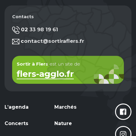
Contacts
02 33 98 19 61
contact@sortiraflers.fr
Sortir à Flers
est un site de
flers-agglo.fr
L’agenda
Marchés
Concerts
Nature