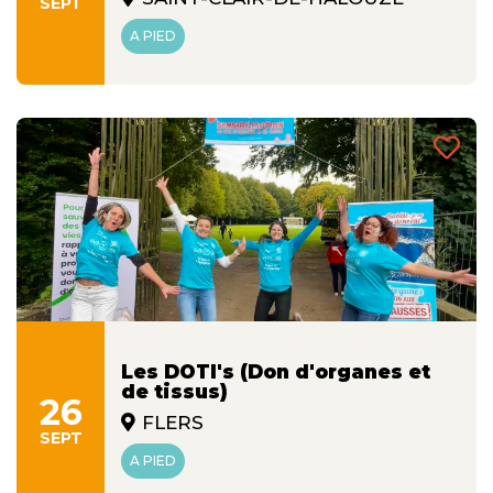
SEPT
A PIED
Les DOTI's (Don d'organes et
de tissus)
26
FLERS
SEPT
A PIED