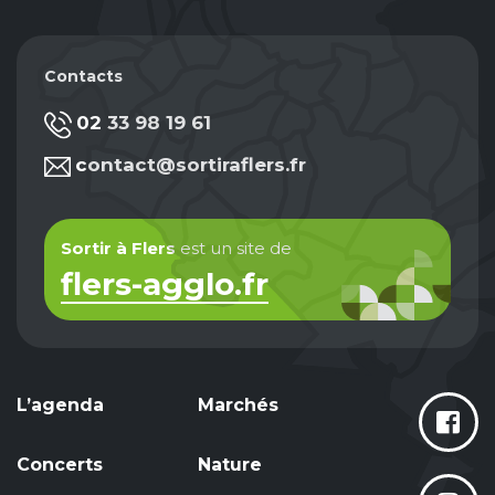
Contacts
02 33 98 19 61
contact@sortiraflers.fr
Sortir à Flers
est un site de
flers-agglo.fr
L’agenda
Marchés
Concerts
Nature