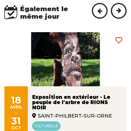
Également le
même jour
Exposition en extérieur - Le
18
peuple de l'arbre de RIONS
AVRIL
NOIR
-
SAINT-PHILBERT-SUR-ORNE
31
CULTURELLE
OCT