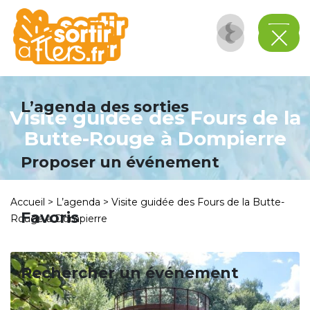
Panneau de gestion des cookies
L’agenda des sorties
Visite guidée des Fours de la
Butte-Rouge à Dompierre
Proposer un événement
Accueil
>
L’agenda
>
Visite guidée des Fours de la Butte-
Favoris
Rouge à Dompierre
Rechercher un événement