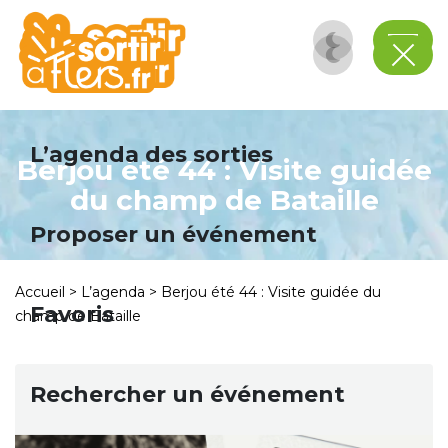
Panneau de gestion des cookies
L’agenda des sorties
Berjou été 44 : Visite guidée
du champ de Bataille
Proposer un événement
Accueil
>
L’agenda
>
Berjou été 44 : Visite guidée du
Favoris
champ de Bataille
Rechercher un événement