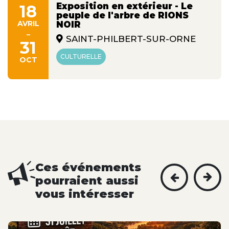
Exposition en extérieur - Le
18
peuple de l'arbre de RIONS
AVRIL
NOIR
-
SAINT-PHILBERT-SUR-ORNE
31
CULTURELLE
OCT
Ces événements
pourraient aussi
vous intéresser