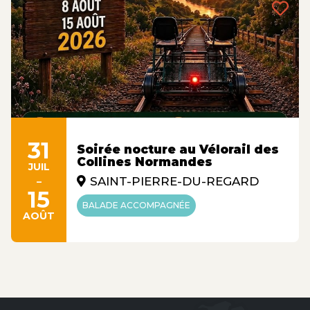
31
Soirée nocture au Vélorail des
Collines Normandes
JUIL
-
SAINT-PIERRE-DU-REGARD
15
BALADE ACCOMPAGNÉE
AOÛT