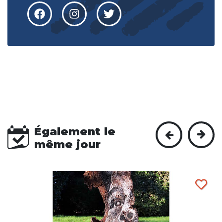
Également le
même jour