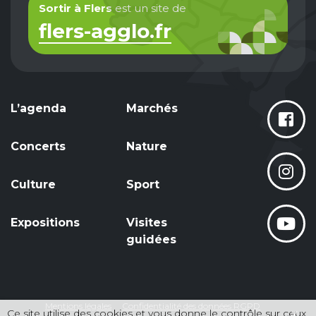
Sortir à Flers
est un site de
flers-agglo.fr
L’agenda
Marchés
Concerts
Nature
Culture
Sport
Expositions
Visites
guidées
Mentions légales
Confidentialité des données RGPD
Ce site utilise des cookies et vous donne le contrôle sur ceux
X