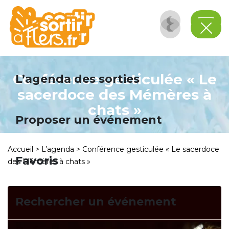
Panneau de gestion des cookies
Conférence gesticulée « Le
L’agenda des sorties
sacerdoce des Mémères à
chats »
Proposer un événement
Accueil
>
L’agenda
>
Conférence gesticulée « Le sacerdoce
Favoris
des Mémères à chats »
Rechercher un événement