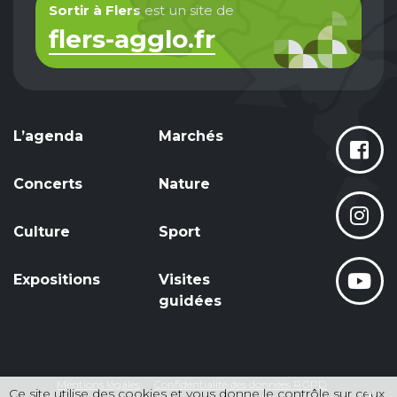
Sortir à Flers
est un site de
flers-agglo.fr
L’agenda
Marchés
Concerts
Nature
Culture
Sport
Expositions
Visites
guidées
Mentions légales
Confidentialité des données RGPD
Ce site utilise des cookies et vous donne le contrôle sur ceux
X