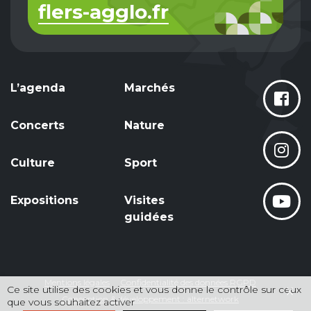
flers-agglo.fr
L’agenda
Marchés
Concerts
Nature
Culture
Sport
Expositions
Visites
guidées
Mentions légales
Confidentialité des données RGPD
Ce site utilise des cookies et vous donne le contrôle sur ceux
X
Conception & développement : alternetwork
que vous souhaitez activer