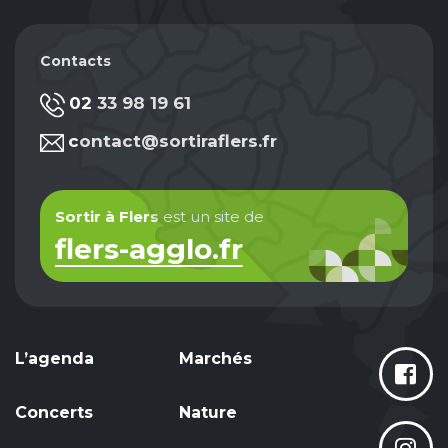
Contacts
02 33 98 19 61
contact@sortiraflers.fr
Sortir à Flers
est un site de
flers-agglo.fr
L’agenda
Marchés
Concerts
Nature