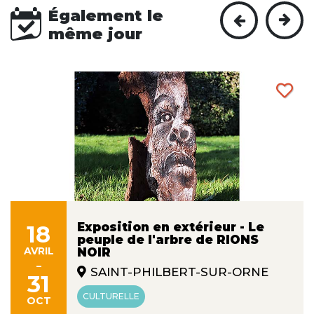
Également le
même jour
Exposition en extérieur - Le
18
peuple de l'arbre de RIONS
AVRIL
NOIR
-
SAINT-PHILBERT-SUR-ORNE
31
CULTURELLE
OCT