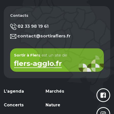
Contacts
02 33 98 19 61
contact@sortiraflers.fr
Sortir à Flers
est un site de
flers-agglo.fr
L’agenda
Marchés
Concerts
Nature