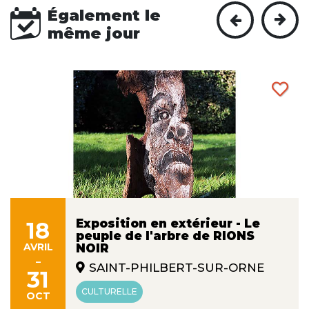
Également le
même jour
Exposition en extérieur - Le
18
peuple de l'arbre de RIONS
AVRIL
NOIR
-
SAINT-PHILBERT-SUR-ORNE
31
CULTURELLE
OCT