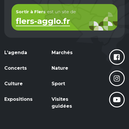
Sortir à Flers
est un site de
flers-agglo.fr
L’agenda
Marchés
Concerts
Nature
Culture
Sport
Expositions
Visites
guidées