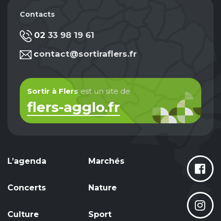
Contacts
02 33 98 19 61
contact@sortiraflers.fr
Sortir à Flers
est un site de
flers-agglo.fr
L’agenda
Marchés
Concerts
Nature
Culture
Sport