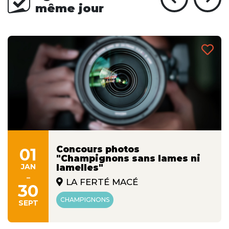
même jour
Concours photos
01
"Champignons sans lames ni
JAN
lamelles"
-
LA FERTÉ MACÉ
30
CHAMPIGNONS
SEPT