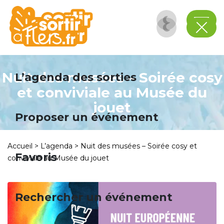
Panneau de gestion des cookies
Nuit des musées – Soirée cosy
L’agenda des sorties
et conviviale au Musée du
jouet
Proposer un événement
Accueil
>
L’agenda
>
Nuit des musées – Soirée cosy et
Favoris
conviviale au Musée du jouet
Rechercher un événement