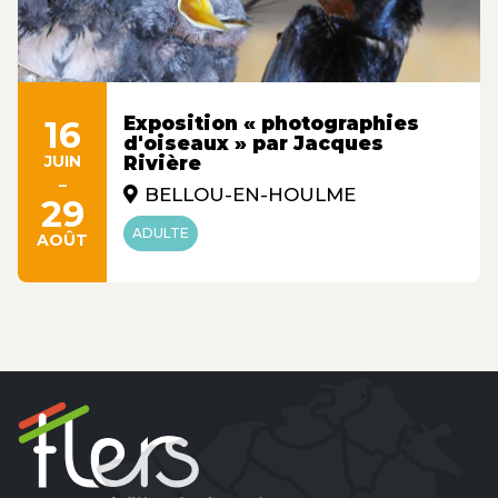
Exposition « photographies
16
d'oiseaux » par Jacques
JUIN
Rivière
-
BELLOU-EN-HOULME
29
ADULTE
AOÛT