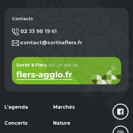
Contacts
02 33 98 19 61
contact@sortiraflers.fr
Sortir à Flers
est un site de
flers-agglo.fr
L’agenda
Marchés
Concerts
Nature