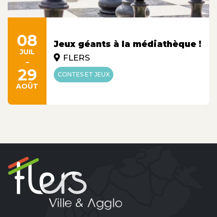
08
Jeux géants à la médiathèque !
JUIL
FLERS
-
29
CONTES ET JEUX
AOÛT