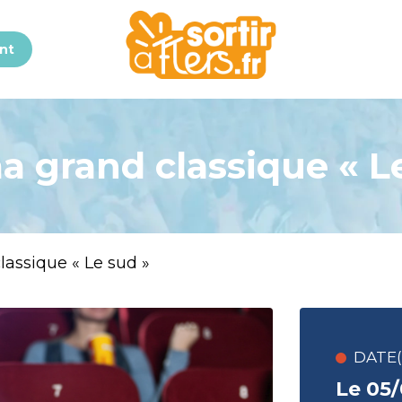
nt
 grand classique « L
assique « Le sud »
DATE(S
Le 05