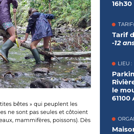
16h30
TARIF(
Tarif 
-12 an
LIEU :
Parkin
Rivièr
le mo
61100
tites bêtes » qui peuplent les
es ne sont pas seules et côtoient
ORGAN
seaux, mammifères, poissons). Dès
Maison