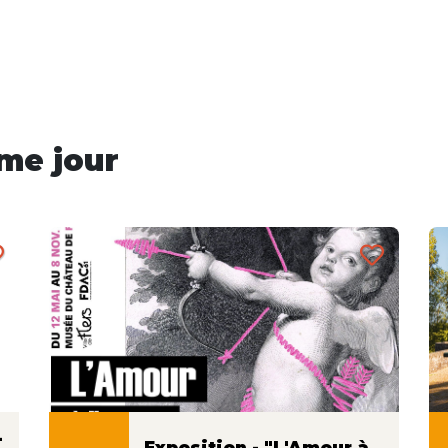
me jour
-
Exposition - "L'Amour à