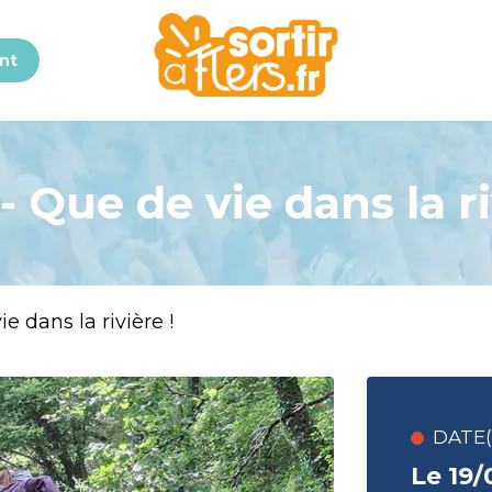
nt
- Que de vie dans la ri
e dans la rivière !
DATE(S
Le 19/