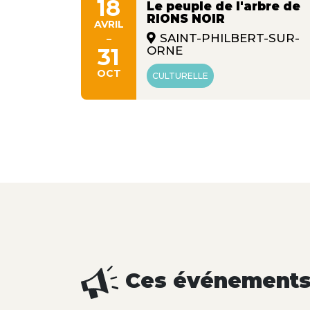
18
Le peuple de l'arbre de
ans
RIONS NOIR
s"
AVRIL
-
SAINT-PHILBERT-SUR-
31
ORNE
OCT
CULTURELLE
Ces événements 