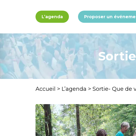
Panneau de gestion des cookies
L’agenda
Proposer un événeme
Sortie
Accueil
>
L’agenda
>
Sortie- Que de vi