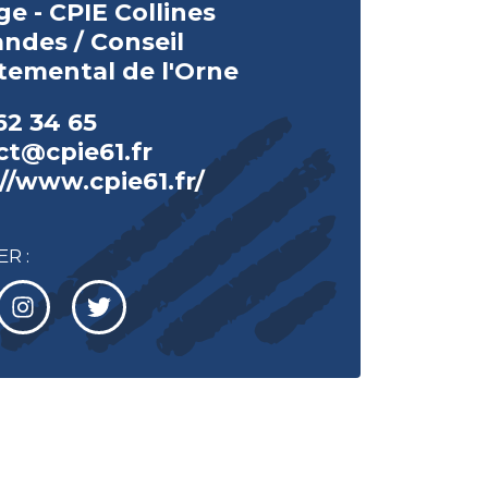
e - CPIE Collines
ndes / Conseil
temental de l'Orne
62 34 65
ct@cpie61.fr
//www.cpie61.fr/
R :