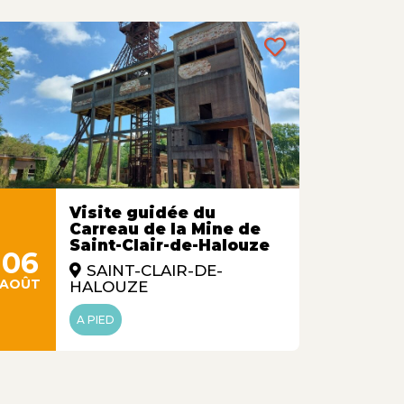
Visite guidée du
Carreau de la Mine de
Saint-Clair-de-Halouze
06
07
SAINT-CLAIR-DE-
AOÛT
AOÛT
HALOUZE
A PIED