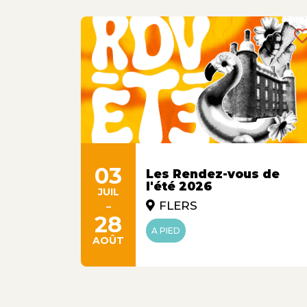
e, ça
03
Les Rendez-vous de
l'été 2026
JUIL
T-SUR-
-
FLERS
28
A PIED
AOÛT