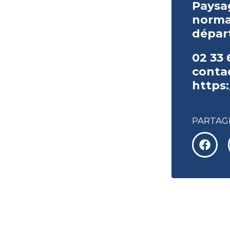
Paysag
norma
dépar
02 33 
conta
https:
PARTAGE