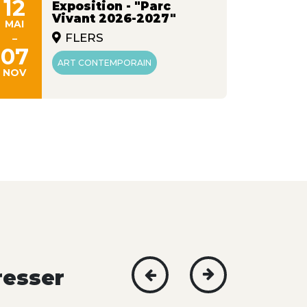
12
09
Exposition - "Parc
Vivant 2026-2027"
MAI
JUIN
-
-
FLERS
07
26
ART CONTEMPORAIN
NOV
AOÛT
resser