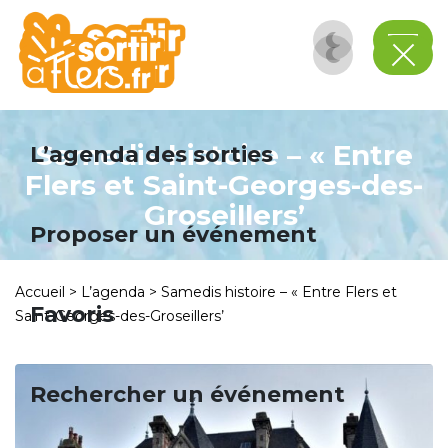
Panneau de gestion des cookies
Samedis histoire – « Entre
L’agenda des sorties
Flers et Saint-Georges-des-
Groseillers’
Proposer un événement
Accueil
>
L’agenda
>
Samedis histoire – « Entre Flers et
Favoris
Saint-Georges-des-Groseillers’
Rechercher un événement