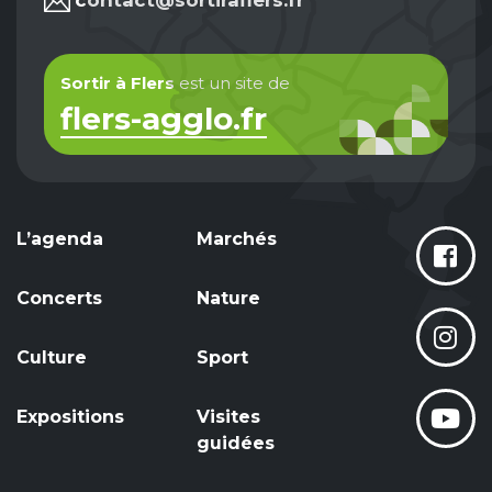
contact@sortiraflers.fr
Sortir à Flers
est un site de
flers-agglo.fr
L’agenda
Marchés
Concerts
Nature
Culture
Sport
Expositions
Visites
guidées