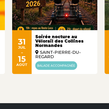
Soirée nocture au
31
Vélorail des Collines
Normandes
JUIL
-
SAINT-PIERRE-DU-
15
REGARD
AOÛT
BALADE ACCOMPAGNÉE