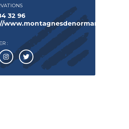
RVATIONS
84 32 96
://www.montagnesdenormandie.fr
R :