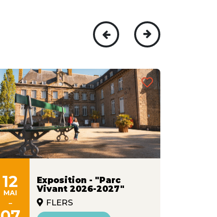
12
01
Exposition - "Parc
Vivant 2026-2027"
MAI
JAN
-
-
FLERS
07
30