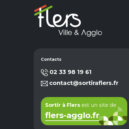
Contacts
02 33 98 19 61
contact@sortiraflers.fr
Sortir à Flers
est un site de
flers-agglo.fr