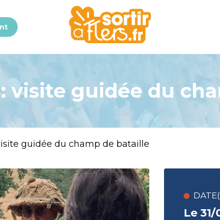
nt
: visite guidée du ch
 visite guidée du champ de bataille
DATE(S
Le 31/