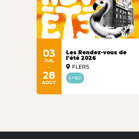
03
 Même
Les Rendez-vous de
l'été 2026
JUIL
-
FLERS
28
A PIED
AOÛT