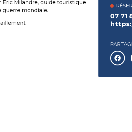
Eric Milandre, guide touristique
RÉSE
e guerre mondiale.
07 71 
aillement.
https
PARTAGE