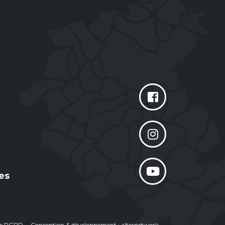
es
ées RGPD
Conception & développement : alternetwork