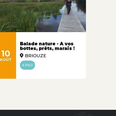
Balade nature - A vos
bottes, prêts, marais !
10
11
BRIOUZE
AOÛT
AOÛT
A PIED