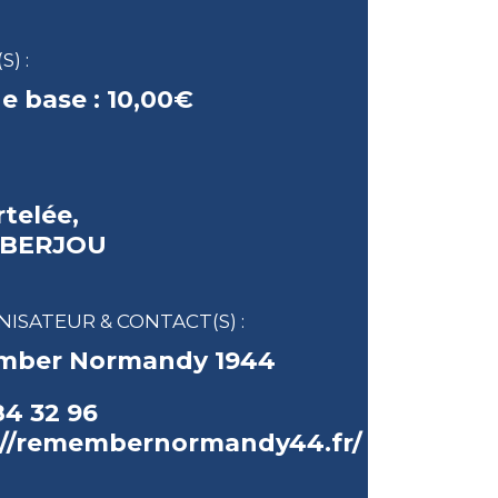
S) :
de base :
10,00€
telée,
 BERJOU
ISATEUR & CONTACT(S) :
ber Normandy 1944
84 32 96
://remembernormandy44.fr/