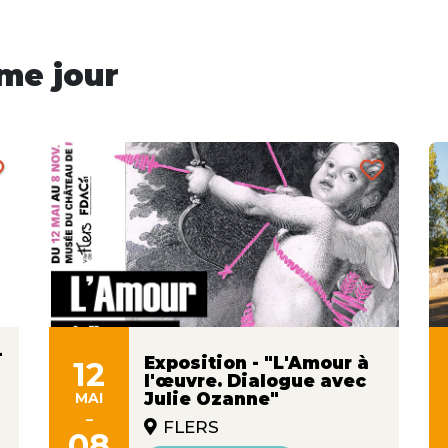
me jour
-
Exposition - "L'Amour à
12
l'œuvre. Dialogue avec
MAI
Julie Ozanne"
-
FLERS
08