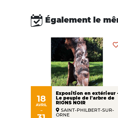
Également le mê
Exposition en extérieur 
18
Le peuple de l'arbre de
ans
RIONS NOIR
s"
AVRIL
-
SAINT-PHILBERT-SUR-
31
ORNE