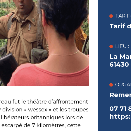
TARIF(
Tarif 
LIEU :
La Mar
61430
ORGAN
Remem
ireau fut le théâtre d’affrontement
07 71 
 division « wessex » et les troupes
https
libérateurs britanniques lors de
s escarpé de 7 kilomètres, cette