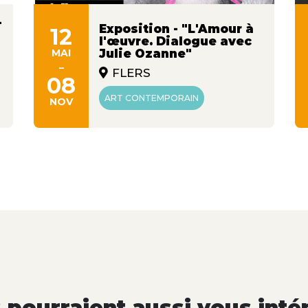
-
Exposition - "L'Amour à
12
l'œuvre. Dialogue avec
MAI
Julie Ozanne"
-
FLERS
08
ART CONTEMPORAIN
NOV
pourraient aussi vous inté