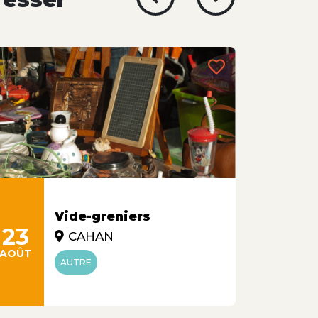
Vide-greniers
23
06
CAHAN
AOÛT
SEPT
AUTRE