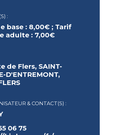
S) :
de base :
8,00€ ;
Tarif
e adulte :
7,00€
te de Flers, SAINT-
E-D'ENTREMONT,
 FLERS
ISATEUR & CONTACT(S) :
Y
65 06 75