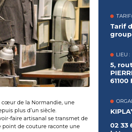
TARIF(
Tarif 
group
LIEU :
5, rou
PIERR
61100
ORGAN
n cœur de la Normandie, une
epuis plus d’un siècle.
KIPLA
voir-faire artisanal se transmet de
02 33 
 point de couture raconte une