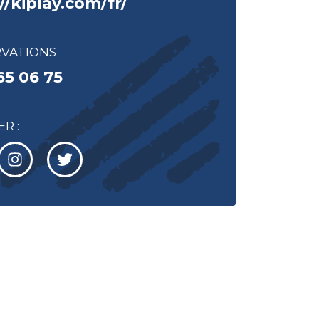
//kiplay.com/fr/
RVATIONS
65 06 75
R :