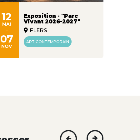
12
01
Exposition - "Parc
Vivant 2026-2027"
MAI
JAN
-
-
FLERS
07
30
ART CONTEMPORAIN
NOV
SEPT
resser