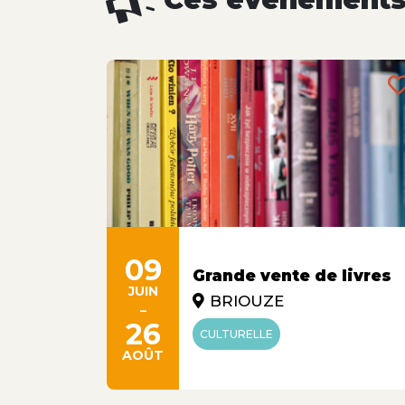
09
se-
Grande vente de livres
JUIN
BRIOUZE
-
26
CULTURELLE
RCIALE
AOÛT