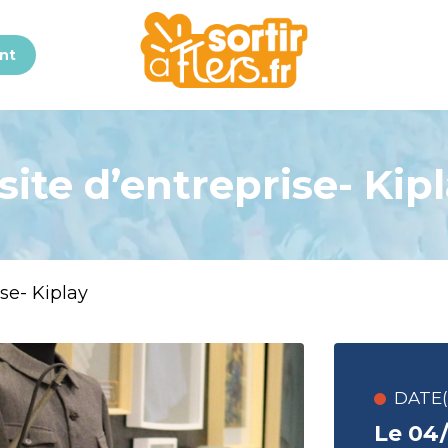
nt
site d’entreprise- Kip
ise- Kiplay
DATE(S
Le 04