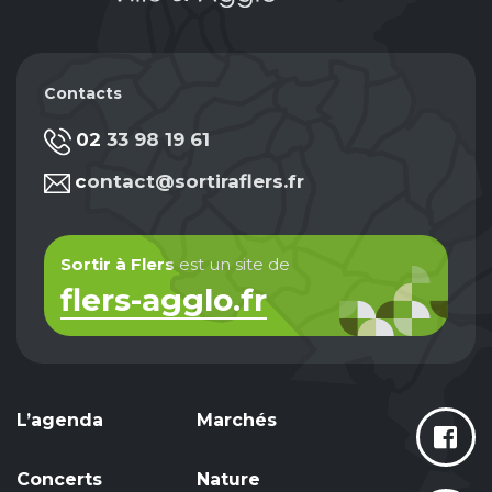
Contacts
02 33 98 19 61
contact@sortiraflers.fr
Sortir à Flers
est un site de
flers-agglo.fr
L’agenda
Marchés
Concerts
Nature