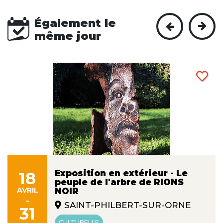
Également le
même jour
Exposition en extérieur - Le
18
peuple de l'arbre de RIONS
AVRIL
NOIR
-
SAINT-PHILBERT-SUR-ORNE
31
CULTURELLE