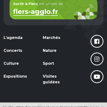
Sortir à Flers
est un site de
flers-agglo.fr
L’agenda
Marchés
Concerts
Nature
Culture
Sport
Expositions
Visites
guidées
Mentions légales
Confidentialité des données RGPD