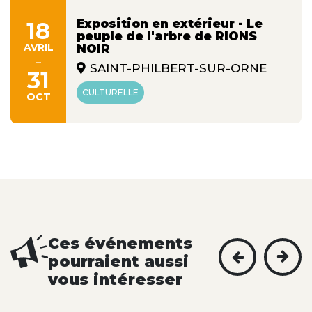
Exposition en extérieur - Le
18
peuple de l'arbre de RIONS
AVRIL
NOIR
-
SAINT-PHILBERT-SUR-ORNE
31
CULTURELLE
OCT
Ces événements
pourraient aussi
vous intéresser