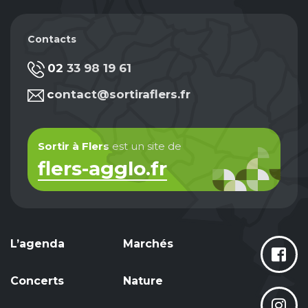
Contacts
02 33 98 19 61
contact@sortiraflers.fr
Sortir à Flers
est un site de
flers-agglo.fr
L’agenda
Marchés
Concerts
Nature