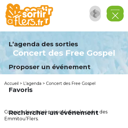
Panneau de gestion des cookies
L’agenda des sorties
Concert des Free Gospel
Proposer un événement
Accueil
>
L’agenda
>
Concert des Free Gospel
Favoris
Rechercher un événement
Concert de gospel proposé dans le cadre des
Emmitou’Flers.