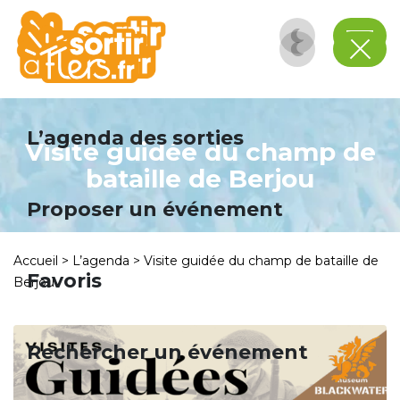
Panneau de gestion des cookies
L’agenda des sorties
Visite guidée du champ de
bataille de Berjou
Proposer un événement
Accueil
>
L’agenda
>
Visite guidée du champ de bataille de
Favoris
Berjou
Rechercher un événement