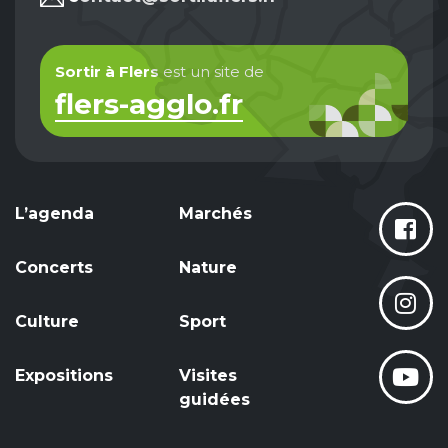
Sortir à Flers
est un site de
flers-agglo.fr
L’agenda
Marchés
Concerts
Nature
Culture
Sport
Expositions
Visites
guidées