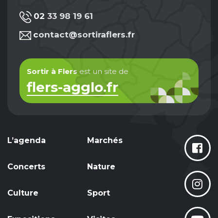
02 33 98 19 61
contact@sortiraflers.fr
Sortir à Flers
est un site de
flers-agglo.fr
L’agenda
Marchés
Concerts
Nature
Culture
Sport