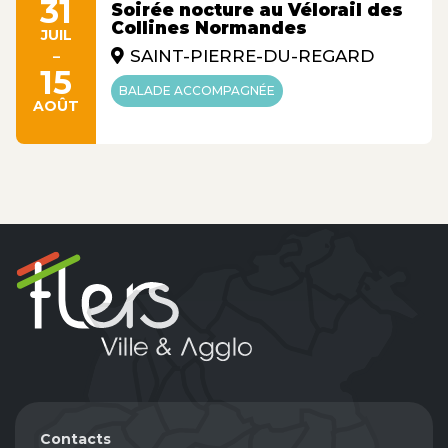
31
Soirée nocture au Vélorail des
Collines Normandes
JUIL
-
SAINT-PIERRE-DU-REGARD
15
BALADE ACCOMPAGNÉE
AOÛT
Contacts