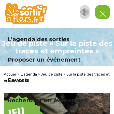
Panneau de gestion des cookies
L’agenda des sorties
Jeu de piste « Sur la piste des
traces et empreintes »
Proposer un événement
Accueil
>
L’agenda
>
Jeu de piste « Sur la piste des traces et
Favoris
empreintes »
Rechercher un événement