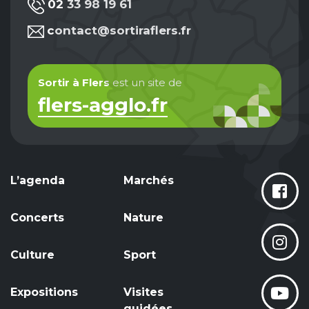
02 33 98 19 61
contact@sortiraflers.fr
Sortir à Flers
est un site de
flers-agglo.fr
L’agenda
Marchés
Concerts
Nature
Culture
Sport
Expositions
Visites
guidées