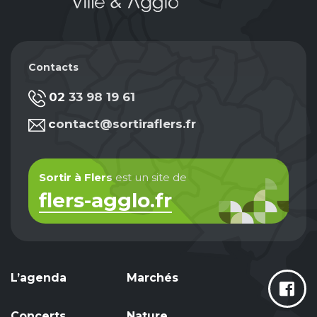
Contacts
02 33 98 19 61
contact@sortiraflers.fr
Sortir à Flers
est un site de
flers-agglo.fr
L’agenda
Marchés
Concerts
Nature